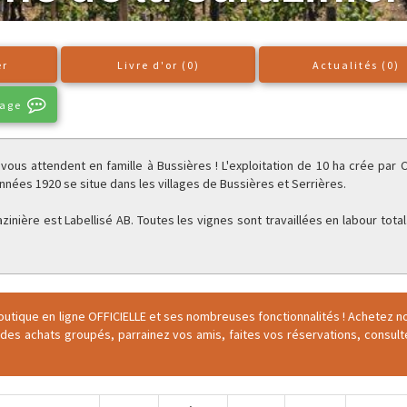
er
Livre d'or (0)
Actualités (0)
sage
 vous attendent en famille à Bussières ! L'exploitation de 10 ha crée par 
nnées 1920 se situe dans les villages de Bussières et Serrières.
inière est Labellisé AB. Toutes les vignes sont travaillées en labour total
outique en ligne OFFICIELLE et ses nombreuses fonctionnalités ! Achetez n
 des achats groupés, parrainez vos amis, faites vos réservations, consul