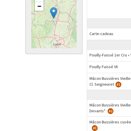
−
Carte-cadeau
Pouilly-Fuissé 1er Cru 
Pouilly Fuissé VII
Mâcon Bussières Vieill
Cl. Seigneuret
#1
Mâcon Bussières Vieille
Devants"
#2
Mâcon Bussières cuvée 
#3