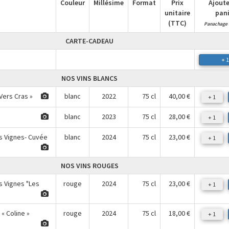
Couleur
Millésime
Format
Prix
Ajoute
unitaire
pani
(TTC)
Panachage 
CARTE-CADEAU
+ 1
NOS VINS BLANCS
« Vers Cras »
blanc
2022
75 cl
40,00 €
+ 1
blanc
2023
75 cl
28,00 €
+ 1
es Vignes- Cuvée
blanc
2024
75 cl
23,00 €
+ 1
NOS VINS ROUGES
s Vignes "Les
rouge
2024
75 cl
23,00 €
+ 1
« Coline »
rouge
2024
75 cl
18,00 €
+ 1