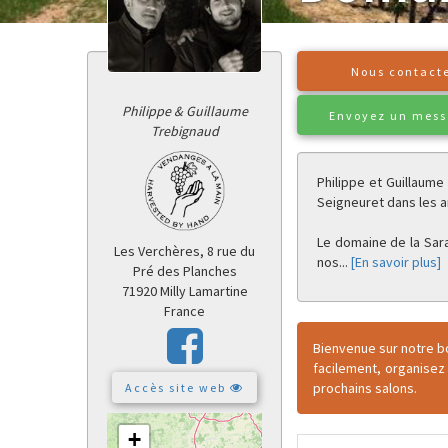
Nous contact
Philippe & Guillaume
Envoyez un mes
Trebignaud
Philippe et Guillaume
Seigneuret dans les a
Le domaine de la Saraz
Les Verchères, 8 rue du
nos
...
[En savoir plus]
Pré des Planches
71920 Milly Lamartine
France
Bienvenue sur notre b
facilement, organisez
prochains salons.
Accès site web
+