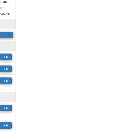
r au
er
autorisé
+ 6
+ 6
+ 6
+ 6
+ 6