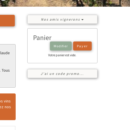
Nos amis vignerons
Panier
Modifier
Payer
Claude
Votre panier est vide.
. Tous
J'ai un code promo...
os vins
tez nos