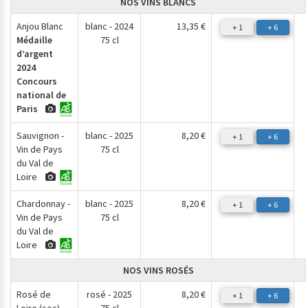
NOS VINS BLANCS
Anjou Blanc
blanc - 2024
13,35 €
+ 1
+ 6
Médaille
75 cl
d’argent
2024
Concours
national de
Paris
Sauvignon -
blanc - 2025
8,20 €
+ 1
+ 6
Vin de Pays
75 cl
du Val de
Loire
Chardonnay -
blanc - 2025
8,20 €
+ 1
+ 6
Vin de Pays
75 cl
du Val de
Loire
NOS VINS ROSÉS
Rosé de
rosé - 2025
8,20 €
+ 1
+ 6