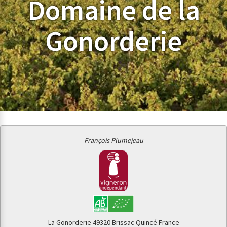
Domaine de la
Gonorderie
François Plumejeau
La Gonorderie
49320 Brissac Quincé
France