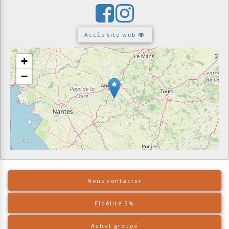
Accès site web
+
−
Nous contacter
Fidélité 5%
Achat groupé