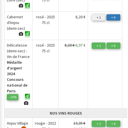
Loire (sec)
75 cl
Cabernet
rosé - 2025
8,20 €
+ 1
+ 6
d'Anjou
75 cl
(demi-sec)
Délicatesse
rosé - 2025
8,20 €
6,97 €
+ 1
+ 6
(demi-sec) -
75 cl
Vin de France
Médaille
d’argent
2024
Concours
national de
Paris
- 15%
NOS VINS ROUGES
Anjou Village
rouge - 2022
13,35 €
+ 1
+ 6