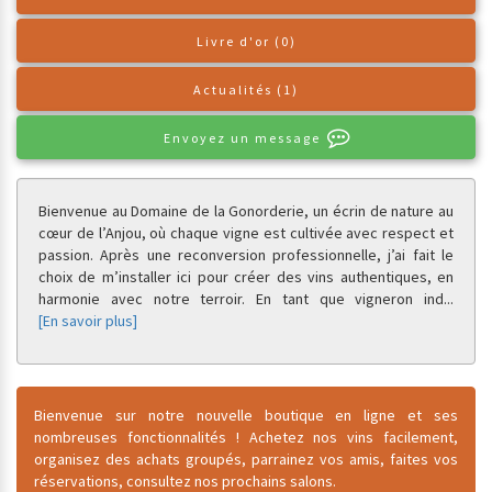
Livre d'or (0)
Actualités (1)
Envoyez un message
Bienvenue au Domaine de la Gonorderie, un écrin de nature au
cœur de l’Anjou, où chaque vigne est cultivée avec respect et
passion. Après une reconversion professionnelle, j’ai fait le
choix de m’installer ici pour créer des vins authentiques, en
harmonie avec notre terroir. En tant que vigneron ind
...
[En savoir plus]
Bienvenue sur notre nouvelle boutique en ligne et ses
nombreuses fonctionnalités ! Achetez nos vins facilement,
organisez des achats groupés, parrainez vos amis, faites vos
réservations, consultez nos prochains salons.