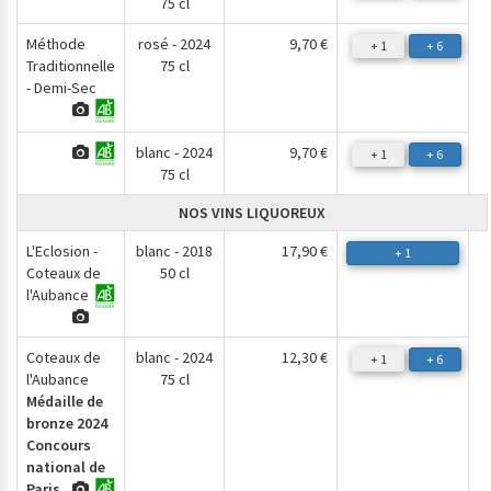
75 cl
Méthode
rosé - 2024
9,70 €
+ 1
+ 6
Traditionnelle
75 cl
- Demi-Sec
blanc - 2024
9,70 €
+ 1
+ 6
75 cl
NOS VINS LIQUOREUX
L'Eclosion -
blanc - 2018
17,90 €
+ 1
Coteaux de
50 cl
l'Aubance
Coteaux de
blanc - 2024
12,30 €
+ 1
+ 6
l'Aubance
75 cl
Médaille de
bronze 2024
Concours
national de
Paris