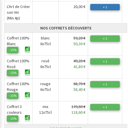
L'Art de Créer
20,00 €
+ 1
son Vin
(Min.4p)
NOS COFFRETS DÉCOUVERTE
Coffret 100%
blanc
59,20 €
+ 1
Blanc
6x75cl
50,30 €
- 15%
Coffret 100%
rosé
49,20 €
+ 1
Rosé
6x75cl
41,80 €
- 15%
Coffret 100%
rouge
68,70 €
+ 1
Rouge
6x75cl
58,40 €
- 15%
Coffret 3
mix
139,60 €
+ 1
couleurs
12x75cl
118,60 €
- 15%