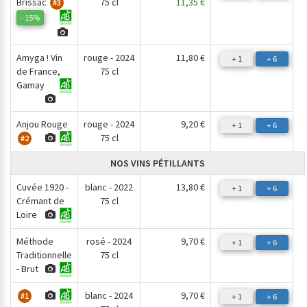
Brissac
75 cl
11,35 €
#3
- 15%
Amyga ! Vin
rouge - 2024
11,80 €
+ 1
+ 6
de France,
75 cl
Gamay
Anjou Rouge
rouge - 2024
9,20 €
+ 1
+ 6
75 cl
#2
NOS VINS PÉTILLANTS
Cuvée 1920 -
blanc - 2022
13,80 €
+ 1
+ 6
Crémant de
75 cl
Loire
Méthode
rosé - 2024
9,70 €
+ 1
+ 6
Traditionnelle
75 cl
- Brut
blanc - 2024
9,70 €
#1
+ 1
+ 6