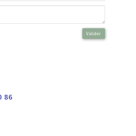
Valider
0 86
e cookies
|
Politique de confidentialité
|
Langue :