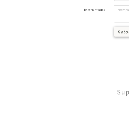
Instructions
Reto
Sup
© 2016-
2026
Restons en Vigne
|
Mentions légales
|
Conditions gé