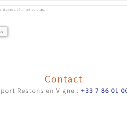
ur
Contact
port Restons en Vigne :
+33 7 86 01 0
nérales d'utilisation
|
Conditions générales de vente
|
Politique d