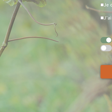
Je 
J'a