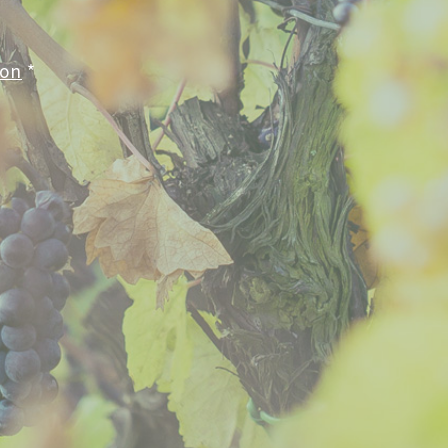
ion
*