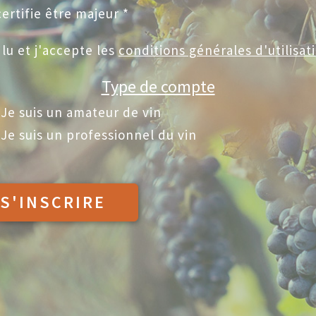
certifie être majeur *
i lu et j'accepte les
conditions générales d'utilisat
Type de compte
Je suis un amateur de vin
Je suis un professionnel du vin
S'INSCRIRE