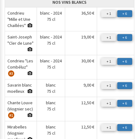
NOS VINS BLANCS
Condrieu
blanc - 2024
36,50 €
+ 1
+ 6
"Mille et Une
75 cl
Chaillées"
Saint-Joseph
blanc - 2024
19,00 €
+ 1
+ 6
"Cler de Lune"
75 cl
Condrieu "Les
blanc - 2024
30,00 €
+ 1
+ 6
Combéluz"
75 cl
#3
Savarin blanc
blanc
9,00 €
+ 1
+ 6
moelleux
75 cl
Chante Louve
blanc
12,50 €
+ 1
+ 6
(Viognier sec)
75 cl
#1
Mirabelles
blanc
12,50 €
+ 1
+ 6
(Viognier
75 cl