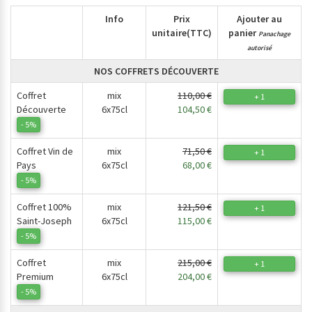
Info
Prix
Ajouter au
unitaire
(TTC)
panier
Panachage
autorisé
NOS COFFRETS DÉCOUVERTE
Coffret
mix
110,00 €
+ 1
Découverte
6x75cl
104,50 €
- 5%
Coffret Vin de
mix
71,50 €
+ 1
Pays
6x75cl
68,00 €
- 5%
Coffret 100%
mix
121,50 €
+ 1
Saint-Joseph
6x75cl
115,00 €
- 5%
Coffret
mix
215,00 €
+ 1
Premium
6x75cl
204,00 €
- 5%