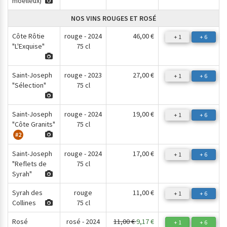
moelleux)
NOS VINS ROUGES ET ROSÉ
Côte Rôtie
rouge - 2024
46,00 €
+ 1
+ 6
"L'Exquise"
75 cl
Saint-Joseph
rouge - 2023
27,00 €
+ 1
+ 6
"Sélection"
75 cl
Saint-Joseph
rouge - 2024
19,00 €
+ 1
+ 6
"Côte Granits"
75 cl
#2
Saint-Joseph
rouge - 2024
17,00 €
+ 1
+ 6
"Reflets de
75 cl
Syrah"
Syrah des
rouge
11,00 €
+ 1
+ 6
Collines
75 cl
Rosé
rosé - 2024
11,00 €
9,17 €
+ 1
+ 6