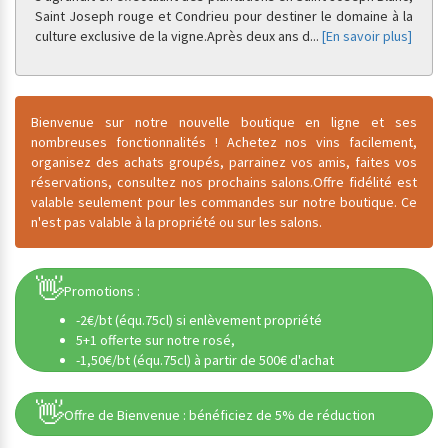
Saint Joseph rouge et Condrieu pour destiner le domaine à la
culture exclusive de la vigne.
Après deux ans d
...
[En savoir plus]
Bienvenue sur notre nouvelle boutique en ligne et ses
nombreuses fonctionnalités ! Achetez nos vins facilement,
organisez des achats groupés, parrainez vos amis, faites vos
réservations, consultez nos prochains salons.
Offre fidélité est
valable seulement pour les commandes sur notre boutique. Ce
n'est pas valable à la propriété ou sur les salons.
👋
Promotions :
-2€/bt (équ.75cl) si enlèvement propriété
5+1 offerte sur notre rosé,
-1,50€/bt (équ.75cl) à partir de 500€ d'achat
👋
Offre de Bienvenue : bénéficiez de 5% de réduction