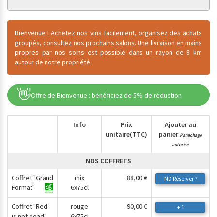
Bienvenue ! Achetez nos vins facilement, organisez des achats
groupés, consultez nos prochains salons. Une livraison en mains
propres par nos soins est possible dans un rayon de 8 km
autour de notre propriété.
👋
Offre de Bienvenue : bénéficiez de 5% de réduction
Info
Prix
Ajouter au
unitaire
(TTC)
panier
Panachage
autorisé
NOS COFFRETS
Coffret "Grand
mix
88,00 €
ND
Réserver ?
Format"
6x75cl
Coffret "Red
rouge
90,00 €
+ 1
is not dead"
6x75cl