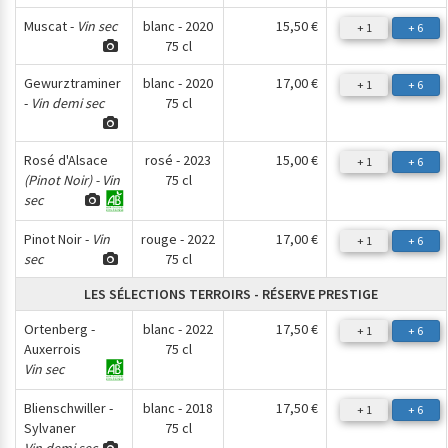
Muscat -
Vin sec
blanc - 2020
15,50 €
+ 1
+ 6
75 cl
Gewurztraminer
blanc - 2020
17,00 €
+ 1
+ 6
-
Vin demi sec
75 cl
Rosé d'Alsace
rosé - 2023
15,00 €
+ 1
+ 6
(Pinot Noir) - Vin
75 cl
sec
Pinot Noir -
Vin
rouge - 2022
17,00 €
+ 1
+ 6
sec
75 cl
LES SÉLECTIONS TERROIRS - RÉSERVE PRESTIGE
Ortenberg -
blanc - 2022
17,50 €
+ 1
+ 6
Auxerrois
75 cl
Vin sec
Blienschwiller -
blanc - 2018
17,50 €
+ 1
+ 6
Sylvaner
75 cl