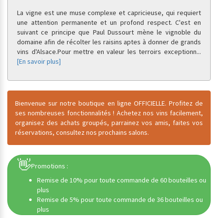
La vigne est une muse complexe et capricieuse, qui requiert
une attention permanente et un profond respect. C'est en
suivant ce principe que Paul Dussourt mène le vignoble du
domaine afin de récolter les raisins aptes à donner de grands
vins d'Alsace.
Pour mettre en valeur les terroirs exceptionn
...
[En savoir plus]
Bienvenue sur notre boutique en ligne OFFICIELLE. Profitez de
ses nombreuses fonctionnalités ! Achetez nos vins facilement,
organisez des achats groupés, parrainez vos amis, faites vos
réservations, consultez nos prochains salons.
👋
Promotions :
Remise de 10% pour toute commande de 60 bouteilles ou
plus
Remise de 5% pour toute commande de 36 bouteilles ou
plus