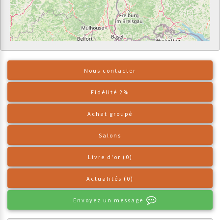
Nous contacter
Fidélité 2%
Achat groupé
Salons
Livre d'or (0)
Actualités (0)
Envoyez un message