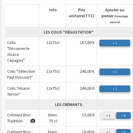
Info
Prix
Ajouter au
unitaire
(TTC)
panier
Panachage
autorisé
LES COLIS "DÉGUSTATION"
Colis
12x75cl
187,00 €
+ 1
"Découverte
Alsace
Cépages"
Colis "Sélection
12x75cl
246,00 €
+ 1
Paul Dussourt"
Colis "Alsace
12x75cl
246,00 €
+ 1
Terroir"
LES CRÉMANTS
Crémant Brut
blanc
15,00 €
+ 1
+ 6
Tradition
75 cl
Crémant Brut -
blanc
16,00 €
+ 1
+ 6