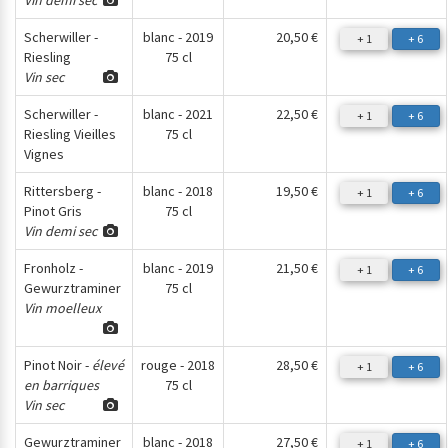
Vin demi sec
Scherwiller -
blanc - 2019
20,50 €
+ 1
+ 6
Riesling
75 cl
Vin sec
Scherwiller -
blanc - 2021
22,50 €
+ 1
+ 6
Riesling Vieilles
75 cl
Vignes
Rittersberg -
blanc - 2018
19,50 €
+ 1
+ 6
Pinot Gris
75 cl
Vin demi sec
Fronholz -
blanc - 2019
21,50 €
+ 1
+ 6
Gewurztraminer
75 cl
Vin moelleux
Pinot Noir -
élevé
rouge - 2018
28,50 €
+ 1
+ 6
en barriques
75 cl
Vin sec
Gewurztraminer
blanc - 2018
27,50 €
+ 1
+ 6