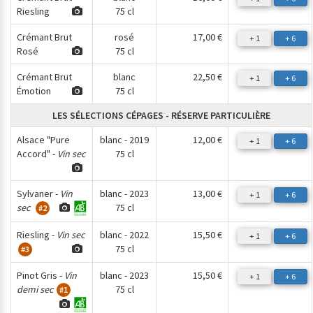
Riesling
75 cl
Crémant Brut
rosé
17,00 €
+ 1
+ 6
Rosé
75 cl
Crémant Brut
blanc
22,50 €
+ 1
+ 6
Émotion
75 cl
LES SÉLECTIONS CÉPAGES - RÉSERVE PARTICULIÈRE
Alsace "Pure
blanc - 2019
12,00 €
+ 1
+ 6
Accord" -
Vin sec
75 cl
Sylvaner -
Vin
blanc - 2023
13,00 €
+ 1
+ 6
sec
75 cl
#2
Riesling -
Vin sec
blanc - 2022
15,50 €
+ 1
+ 6
75 cl
#3
Pinot Gris -
Vin
blanc - 2023
15,50 €
+ 1
+ 6
demi sec
75 cl
#1