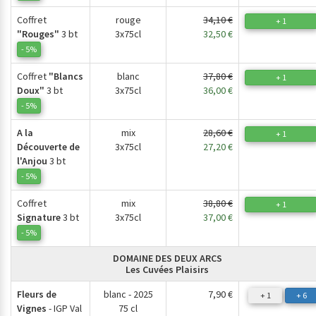
Coffret
rouge
34,10 €
+ 1
"Rouges"
3 bt
3x75cl
32,50 €
- 5%
Coffret
"Blancs
blanc
37,80 €
+ 1
Doux"
3 bt
3x75cl
36,00 €
- 5%
A la
mix
28,60 €
+ 1
Découverte de
3x75cl
27,20 €
l'Anjou
3 bt
- 5%
Coffret
mix
38,80 €
+ 1
Signature
3 bt
3x75cl
37,00 €
- 5%
DOMAINE DES DEUX ARCS
Les Cuvées Plaisirs
Fleurs de
blanc - 2025
7,90 €
+ 1
+ 6
Vignes
- IGP Val
75 cl