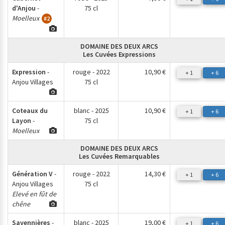
d'Anjou
-
75 cl
Moelleux
#2
DOMAINE DES DEUX ARCS
Les Cuvées Expressions
Expression
-
rouge - 2022
10,90 €
+ 1
+ 6
Anjou Villages
75 cl
Coteaux du
blanc - 2025
10,90 €
+ 1
+ 6
Layon
-
75 cl
Moelleux
DOMAINE DES DEUX ARCS
Les Cuvées Remarquables
Génération V
-
rouge - 2022
14,30 €
+ 1
+ 6
Anjou Villages
75 cl
Elevé en fût de
chêne
Savennières
-
blanc - 2025
19,00 €
+ 1
+ 6