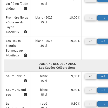
Vinifié en fût de
75 cl
chêne
Première Neige
blanc - 2025
19,00 €
+ 1
+ 6
- Coteaux du
75 cl
Layon
Moelleux
Les Hauts
blanc - 2025
19,00 €
+ 1
+ 6
Fleuris
-
50 cl
Bonnezeaux
Moelleux
DOMAINE DES DEUX ARCS
Les Cuvées Célébrations
Saumur Brut
blanc
9,90 €
+ 1
+ 6
75 cl
Saumur Demi-
blanc
9,90 €
+ 1
+ 6
sec
75 cl
Le
rosé
9,90 €
+ 1
+ 6