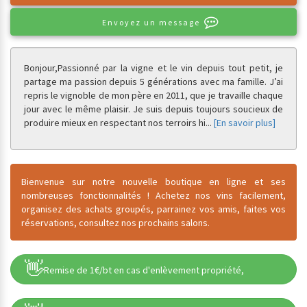
Envoyez un message
Bonjour,
Passionné par la vigne et le vin depuis tout petit, je
partage ma passion depuis 5 générations avec ma famille. J’ai
repris le vignoble de mon père en 2011, que je travaille chaque
jour avec le même plaisir. Je suis depuis toujours soucieux de
produire mieux en respectant nos terroirs hi
...
[En savoir plus]
Bienvenue sur notre nouvelle boutique en ligne et ses
nombreuses fonctionnalités ! Achetez nos vins facilement,
organisez des achats groupés, parrainez vos amis, faites vos
réservations, consultez nos prochains salons.
👋
Remise de 1€/bt en cas d'enlèvement propriété,