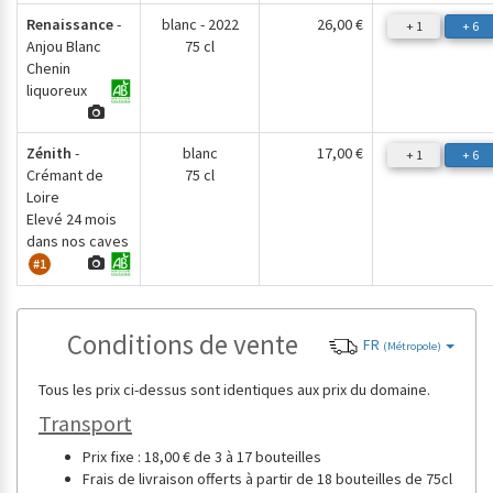
Renaissance
-
blanc - 2022
26,00 €
+ 1
+ 6
Anjou Blanc
75 cl
Chenin
liquoreux
Zénith
-
blanc
17,00 €
+ 1
+ 6
Crémant de
75 cl
Loire
Elevé 24 mois
dans nos caves
#1
Conditions de vente
FR
(Métropole)
Tous les prix ci-dessus sont identiques aux prix du domaine.
Transport
Prix fixe : 18,00 € de 3 à 17 bouteilles
Frais de livraison offerts à partir de 18 bouteilles de 75cl