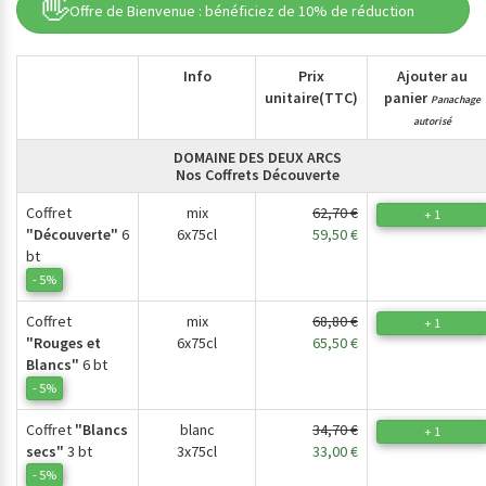
👋
Offre de Bienvenue : bénéficiez de 10% de réduction
Info
Prix
Ajouter au
unitaire
(TTC)
panier
Panachage
autorisé
DOMAINE DES DEUX ARCS
Nos Coffrets Découverte
Coffret
mix
62,70 €
+ 1
"Découverte"
6
6x75cl
59,50 €
bt
- 5%
Coffret
mix
68,80 €
+ 1
"Rouges et
6x75cl
65,50 €
Blancs"
6 bt
- 5%
Coffret
"Blancs
blanc
34,70 €
+ 1
secs"
3 bt
3x75cl
33,00 €
- 5%