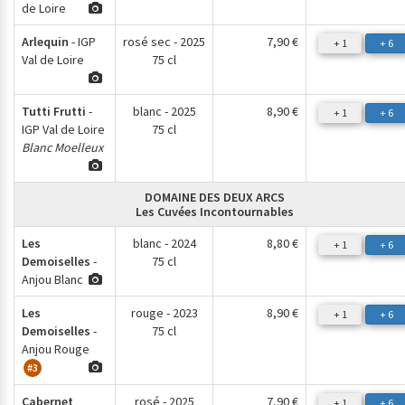
de Loire
Arlequin
- IGP
rosé sec - 2025
7,90 €
+ 1
+ 6
Val de Loire
75 cl
Tutti Frutti
-
blanc - 2025
8,90 €
+ 1
+ 6
IGP Val de Loire
75 cl
Blanc Moelleux
DOMAINE DES DEUX ARCS
Les Cuvées Incontournables
Les
blanc - 2024
8,80 €
+ 1
+ 6
Demoiselles
-
75 cl
Anjou Blanc
Les
rouge - 2023
8,90 €
+ 1
+ 6
Demoiselles
-
75 cl
Anjou Rouge
#3
Cabernet
rosé - 2025
7,90 €
+ 1
+ 6