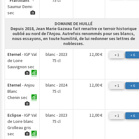
"Fraitillant"
-
75 cl
Saumur Demi-
sec
DOMAINE DE HUILLÉ
Depuis 2018, Jean Marie Gazeau fait renaitre ce terroir historique
oublié au nord de l'Anjou. Autrefois renommés pour ses blancs,
nous essayons, en toute humilité, de lui redonner ses lettres de
noblesses.
Eternel
- IGP Val
blanc - 2023
12,00 €
+ 1
+ 6
de Loire
75 cl
Sauvignon sec
Eternel
- Anjou
blanc - 2024
12,00 €
+ 1
+ 6
Blanc
75 cl
Chenin sec
Eclipse
- IGP Val
blanc - 2023
12,00 €
+ 1
+ 6
de Loire blanc
75 cl
Grolleau gris
sec