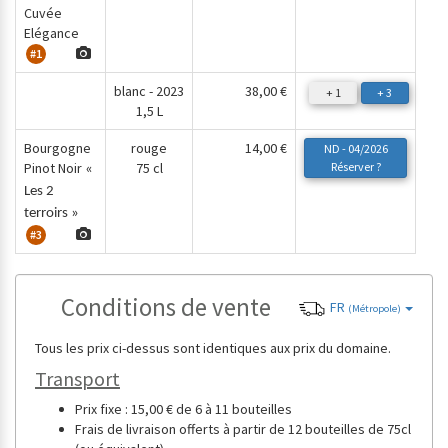
Cuvée
Elégance
#1
blanc - 2023
38,00 €
+ 1
+ 3
1,5 L
Bourgogne
rouge
14,00 €
ND - 04/2026
Pinot Noir
75 cl
Réserver ?
«
Les 2
terroirs »
#3
Conditions de vente
FR
(Métropole)
Tous les prix ci-dessus sont identiques aux prix du domaine.
Transport
Prix fixe : 15,00 € de 6 à 11 bouteilles
Frais de livraison offerts à partir de 12 bouteilles de 75cl