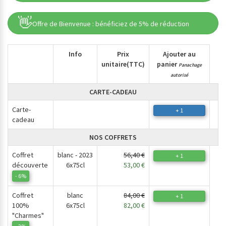
👋
Offre de Bienvenue : bénéficiez de 5% de réduction
Info
Prix
Ajouter au
unitaire
(TTC)
panier
Panachage
autorisé
CARTE-CADEAU
Carte-
+ 1
cadeau
NOS COFFRETS
Coffret
blanc - 2023
56,40 €
+ 1
découverte
6x75cl
53,00 €
- 6%
Coffret
blanc
84,00 €
+ 1
100%
6x75cl
82,00 €
"Charmes"