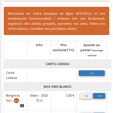
Bienvenue sur notre boutique en ligne OFFICIELLE et ses
nombreuses fonctionnalités ! Achetez nos vins facilement,
organisez des achats groupés, parrainez vos amis, faites vos
réservations, consultez nos prochains salons.
Info
Prix
Ajouter au
unitaire
(TTC)
panier
Panachage
autorisé
CARTE-CADEAU
Carte-
+ 1
cadeau
NOS VINS BLANCS
Bergerac
blanc - 2025
7,80 €
+ 1
+ 6
Sec
75 cl
#1