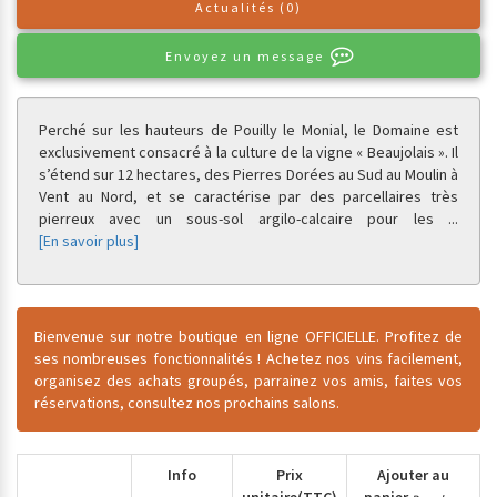
Actualités (0)
Envoyez un message
Perché sur les hauteurs de Pouilly le Monial, le Domaine est
exclusivement consacré à la culture de la vigne « Beaujolais ». Il
s’étend sur 12 hectares, des Pierres Dorées au Sud au Moulin à
Vent au Nord, et se caractérise par des parcellaires très
pierreux avec un sous-sol argilo-calcaire pour les
...
[En savoir plus]
Bienvenue sur notre boutique en ligne OFFICIELLE. Profitez de
ses nombreuses fonctionnalités ! Achetez nos vins facilement,
organisez des achats groupés, parrainez vos amis, faites vos
réservations, consultez nos prochains salons.
Info
Prix
Ajouter au