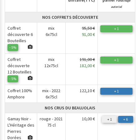
unitaire
(TTC)
panier
Panachage
autorisé
NOS COFFRETS DÉCOUVERTE
Coffret
mix
95,50 €
+ 1
découverte 6
6x75cl
91,00 €
Bouteilles
- 5%
Coffret
mix
191,00 €
+ 1
découverte
12x75cl
182,00 €
12 Bouteilles
- 5%
Coffret 100%
mix - 2022
122,10 €
+ 1
Amphore
6x75cl
NOS CRUS DU BEAUJOLAIS
Gamay Noir -
rouge - 2021
10,00 €
+ 1
+ 6
L'Héritage des
75 cl
Pierres
Dorées