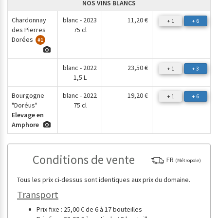
NOS VINS BLANCS
Chardonnay
blanc - 2023
11,20 €
+ 1
+ 6
des Pierres
75 cl
Dorées
#1
blanc - 2022
23,50 €
+ 1
+ 3
1,5 L
Bourgogne
blanc - 2022
19,20 €
+ 1
+ 6
"Doréus"
75 cl
Elevage en
Amphore
Conditions de vente
FR
(Métropole)
Tous les prix ci-dessus sont identiques aux prix du domaine.
Transport
Prix fixe : 25,00 € de 6 à 17 bouteilles