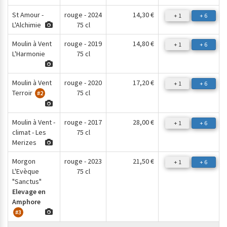
St Amour -
rouge - 2024
14,30 €
+ 1
+ 6
L'Alchimie
75 cl
Moulin à Vent
rouge - 2019
14,80 €
+ 1
+ 6
L'Harmonie
75 cl
Moulin à Vent
rouge - 2020
17,20 €
+ 1
+ 6
Terroir
75 cl
#2
Moulin à Vent -
rouge - 2017
28,00 €
+ 1
+ 6
climat - Les
75 cl
Merizes
Morgon
rouge - 2023
21,50 €
+ 1
+ 6
L'Evèque
75 cl
"Sanctus"
Elevage en
Amphore
#3