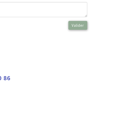
Valider
0 86
e cookies
|
Politique de confidentialité
|
Langue :