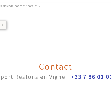
ur
Contact
port Restons en Vigne :
+33 7 86 01 0
nérales d'utilisation
|
Conditions générales de vente
|
Politique d