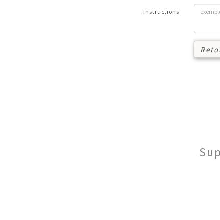
Instructions
Reto
Sup
© 2016-
2026
Restons en Vigne
|
Mentions légales
|
Conditions gé