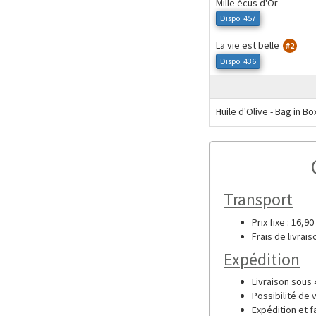
Mille écus d'Or
Dispo: 457
La vie est belle
#2
Dispo: 436
Huile d'Olive - Bag in Bo
Transport
Prix fixe : 16,9
Frais de livrais
Expédition
Livraison sous 4
Possibilité de
Expédition et f