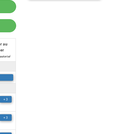
r au
er
autorisé
+ 3
+ 3