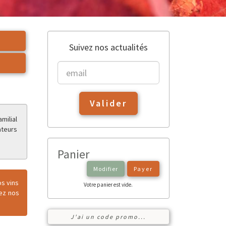
Suivez nos actualités
Valider
milial
ateurs
Panier
Modifier
Payer
os vins
Votre panier est vide.
tez nos
J'ai un code promo...