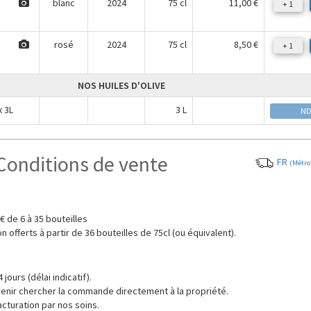
blanc
2024
75 cl
11,00 €
+ 1
rosé
2024
75 cl
8,50 €
+ 1
NOS HUILES D'OLIVE
x 3L
3 L
N
Conditions de vente
FR
(Métro
0 € de 6 à 35 bouteilles
on offerts à partir de 36 bouteilles de 75cl (ou équivalent).
 jours (délai indicatif).
 venir chercher la commande directement à la propriété.
acturation par nos soins.