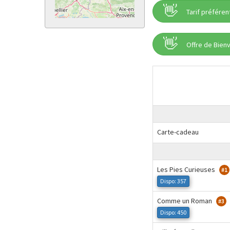
👋
Tarif préfére
👋
Offre de Bien
Carte-cadeau
Les Pies Curieuses
#1
Dispo: 357
Comme un Roman
#3
Dispo: 450