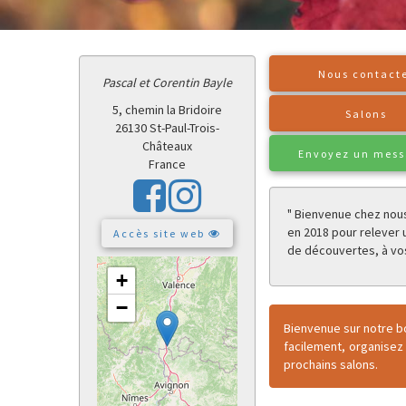
Nous contact
Pascal et Corentin Bayle
5, chemin la Bridoire
Salons
26130 St-Paul-Trois-
Châteaux
Envoyez un mes
France
" Bienvenue chez nous
en 2018 pour relever 
Accès site web
de découvertes, à vos
+
−
Bienvenue sur notre b
facilement, organisez
prochains salons.