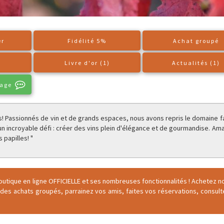
er
Fidélité 5%
Achat groupé
Livre d'or (1)
Actualités (1)
sage
! Passionnés de vin et de grands espaces, nous avons repris le domaine fa
un incroyable défi : créer des vins plein d'élégance et de gourmandise. Am
 papilles! "
outique en ligne OFFICIELLE et ses nombreuses fonctionnalités ! Achetez n
 des achats groupés, parrainez vos amis, faites vos réservations, consul